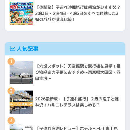
【体験談】子連れ沖縄旅行は何泊がおすすめ？
2泊3日・3泊4日・4泊5日をすべて経験した2
児のパパが徹底比較！
人気記事
1
【穴場スポット】天空橋駅で飛行機を見学！乗
り物好きの子供におすすめ〜東京都大田区・羽
田空港〜
2
2026最新版：【子連れ旅行】２歳の息子と軽
井沢！ハルニレテラスは楽しめる？
3
【子連れ宿泊レビュー】ホテル三日月 富士見