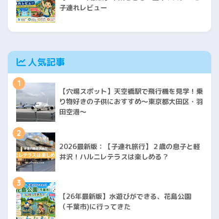
子連れレビュー
人気記事
1
【穴場スポット】天空橋駅で飛行機を見学！乗
り物好きの子供におすすめ〜東京都大田区・羽
田空港〜
2
2026最新版：【子連れ旅行】２歳の息子と軽
井沢！ハルニレテラスは楽しめる？
3
【26年最新版】水遊びができる、花島公園
（千葉市)に行ってきた