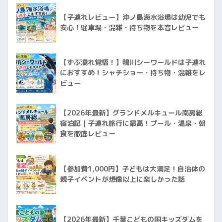
【子連れレビュー】沖ノ島海水浴場は幼児でも
安心！駐車場・混雑・持ち物を本音レビュー
【ずぶ濡れ覚悟！】鴨川シーワールドは子連れ
におすすめ！シャチショー・持ち物・混雑をレ
ビュー
【2026年最新】グランドメルキュール南房総
宿泊記｜子連れ旅行に最高！プール・温泉・朝
食を徹底レビュー
【参加費1,000円】子どもは大満足！自治体の
親子イベントが想像以上に楽しかった話
【2026年最新】千葉こどもの国キッズダムを