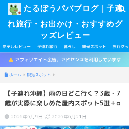
たるぼうパパブログ｜子連
れ旅行・お出かけ・おすすめグ
ッズレビュー
ホテルレビュー
子連れ旅行
暮らし
観光スポット
旅行グッ
アフィリエイト広告、アドセンスを利用しています
ホーム
観光スポット
【子連れ沖縄】雨の日どこ行く？3歳・7
歳が実際に楽しめた屋内スポット5選＋α
2026年6月9日
2026年6月21日