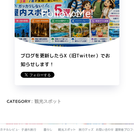
Follow Me!
ブログを更新したらX（旧Twitter）でお
知らせします！
CATEGORY :
観光スポット
ホテルレビュー
子連れ旅行
暮らし
観光スポット
旅行グッズ
お問い合わせ・お仕事依頼
運営者プロフ