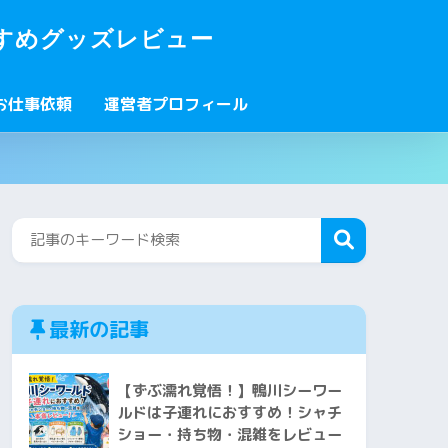
すめグッズレビュー
お仕事依頼
運営者プロフィール
最新の記事
【ずぶ濡れ覚悟！】鴨川シーワー
ルドは子連れにおすすめ！シャチ
ショー・持ち物・混雑をレビュー