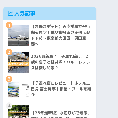
人気記事
1
【穴場スポット】天空橋駅で飛行
機を見学！乗り物好きの子供にお
すすめ〜東京都大田区・羽田空
港〜
2
2026最新版：【子連れ旅行】２
歳の息子と軽井沢！ハルニレテラ
スは楽しめる？
3
【子連れ宿泊レビュー】ホテル三
日月 富士見亭｜部屋・プールを紹
介
4
【26年最新版】水遊びができる、