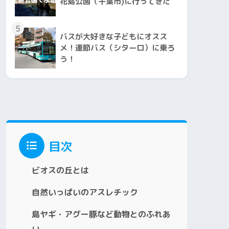
花島公園（千葉市)に行ってきた
5
バスが大好きな子どもにオスス
メ！連節バス（シターロ）に乗ろ
う！
目次
ビオスの丘とは
自然いっぱいのアスレチック
島ヤギ・アグー豚など動物とのふれあ
い