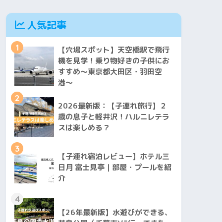
人気記事
1
【穴場スポット】天空橋駅で飛行
機を見学！乗り物好きの子供にお
すすめ〜東京都大田区・羽田空
港〜
2
2026最新版：【子連れ旅行】２
歳の息子と軽井沢！ハルニレテラ
スは楽しめる？
3
【子連れ宿泊レビュー】ホテル三
日月 富士見亭｜部屋・プールを紹
介
4
【26年最新版】水遊びができる、