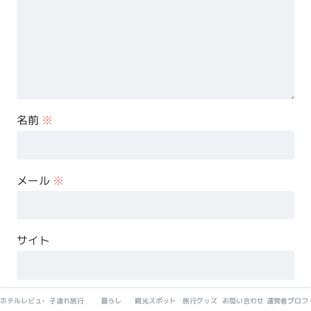
名前
※
メール
※
サイト
次回のコメントで使用するためブラウザーに自分の名前、
ホテルレビュー
子連れ旅行
暮らし
観光スポット
旅行グッズ
お問い合わせ・お仕事依頼
運営者プロフ